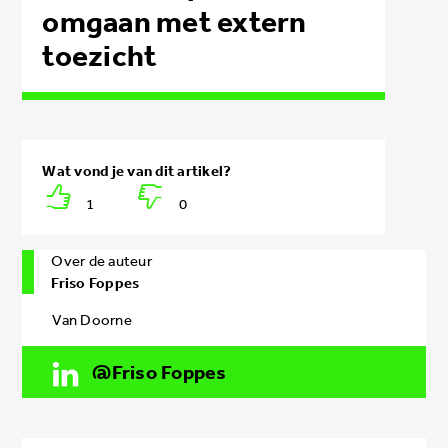
omgaan met extern
toezicht
1
0
Over de auteur
Friso Foppes
Van Doorne
Friso Foppes