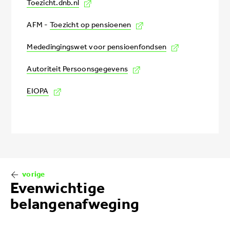
Toezicht.dnb.nl
AFM -
Toezicht op pensioenen
Mededingingswet voor pensioenfondsen
Autoriteit Persoonsgegevens
EIOPA
Book
traversal
Evenwichtige
links
belangenafweging
for
Extern
toezicht