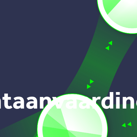
t­aan­vaar­di