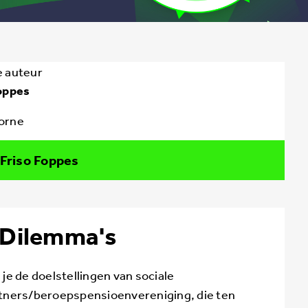
e auteur
Foppes
orne
Friso Foppes
Dilemma's
 je de doelstellingen van sociale
tners/beroepspensioenvereniging, die ten