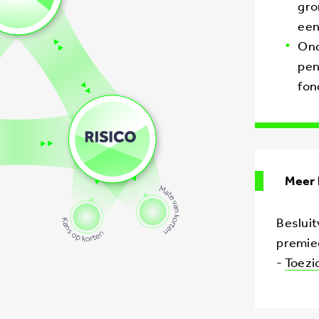
gro
een
Ond
pen
fon
Meer 
Beslui
premie
-
Toezi