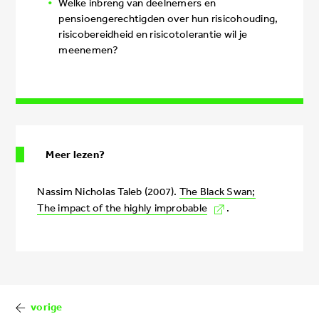
Welke inbreng van deelnemers en
pensioengerechtigden over hun risicohouding,
risicobereidheid en risicotolerantie wil je
meenemen?
Meer lezen?
Nassim Nicholas Taleb (2007).
The Black Swan;
The impact of the highly improbable
.
Book
traversal