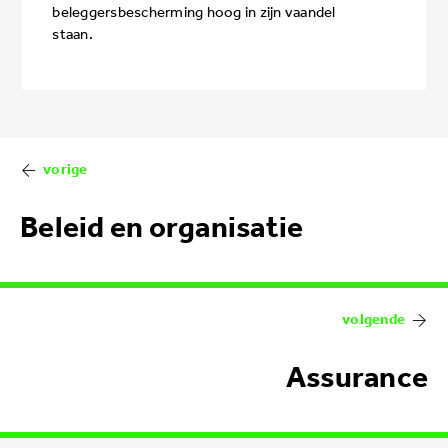
beleggersbescherming hoog in zijn vaandel
staan.
Book
traversal
links
Beleid en organisatie
for
Rapportage
Assurance